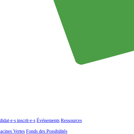
idat·e·s inscrit·e·s
Événements
Ressources
acines Vertes
Fonds des Possibilités