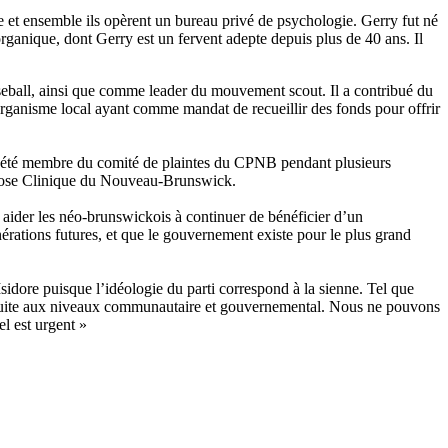
 et ensemble ils opèrent un bureau privé de psychologie. Gerry fut né
organique, dont Gerry est un fervent adepte depuis plus de 40 ans. Il
seball, ainsi que comme leader du mouvement scout. Il a contribué du
organisme local ayant comme mandat de recueillir des fonds pour offrir
été membre du comité de plaintes du CPNB pendant plusieurs
ypnose Clinique du Nouveau-Brunswick.
à aider les néo-brunswickois à continuer de bénéficier d’un
énérations futures, et que le gouvernement existe pour le plus grand
sidore puisque l’idéologie du parti correspond à la sienne. Tel que
ensuite aux niveaux communautaire et gouvernemental. Nous ne pouvons
l est urgent »