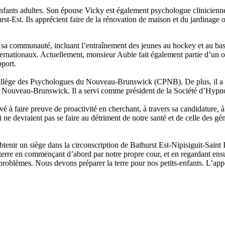
nfants adultes. Son épouse Vicky est également psychologue clinicienne
st-Est. Ils apprécient faire de la rénovation de maison et du jardinage 
s sa communauté, incluant l’entraînement des jeunes au hockey et au ba
internationaux. Actuellement, monsieur Aubie fait également partie d’un 
pport.
llège des Psychologues du Nouveau-Brunswick (CPNB). De plus, il a 
de au Nouveau-Brunswick. Il a servi comme président de la Société d’H
vé à faire preuve de proactivité en cherchant, à travers sa candidature, 
i ne devraient pas se faire au détriment de notre santé et de celle des g
tenir un siège dans la circonscription de Bathurst Est-Nipisiguit-Saint I
a terre en commençant d’abord par notre propre cour, et en regardant 
problèmes. Nous devons préparer la terre pour nos petits-enfants. L’appe