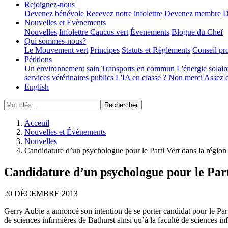
Rejoignez-nous
Devenez bénévole
Recevez notre infolettre
Devenez membre
D
Nouvelles et Évènements
Nouvelles
Infolettre
Caucus vert
Évenements
Blogue du Chef
Qui sommes-nous?
Le Mouvement vert
Principes
Statuts et Règlements
Conseil pr
Pétitions
Un environnement sain
Transports en commun
L'énergie solair
services vétérinaires publics
L'IA en classe ? Non merci
Assez d
English
Acceuil
Nouvelles et Évènements
Nouvelles
Candidature d’un psychologue pour le Parti Vert dans la région
Candidature d’un psychologue pour le Part
20 DÉCEMBRE 2013
Gerry Aubie a annoncé son intention de se porter candidat pour le Parti
de sciences infirmières de Bathurst ainsi qu’à la faculté de sciences 