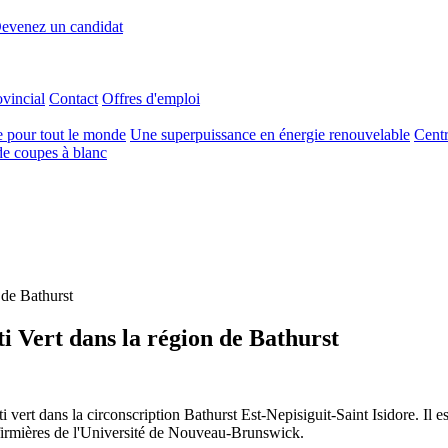
evenez un candidat
ovincial
Contact
Offres d'emploi
e pour tout le monde
Une superpuissance en énergie renouvelable
Centr
e coupes à blanc
 de Bathurst
i Vert dans la région de Bathurst
 vert dans la circonscription Bathurst Est-Nepisiguit-Saint Isidore. Il es
infirmières de l'Université de Nouveau-Brunswick.