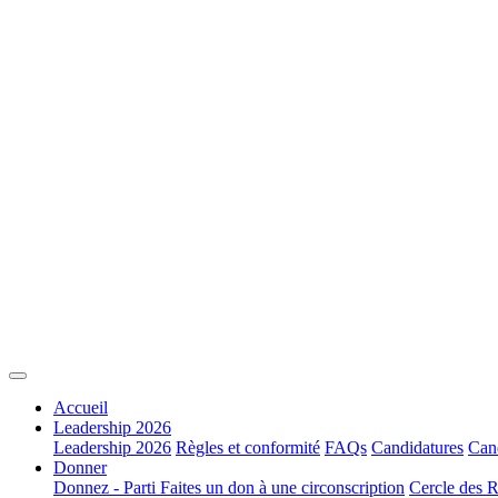
Accueil
Leadership 2026
Leadership 2026
Règles et conformité
FAQs
Candidatures
Cand
Donner
Donnez - Parti
Faites un don à une circonscription
Cercle des R