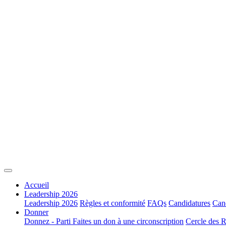
Accueil
Leadership 2026
Leadership 2026
Règles et conformité
FAQs
Candidatures
Cand
Donner
Donnez - Parti
Faites un don à une circonscription
Cercle des R