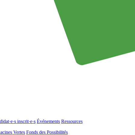
idat·e·s inscrit·e·s
Événements
Ressources
acines Vertes
Fonds des Possibilités