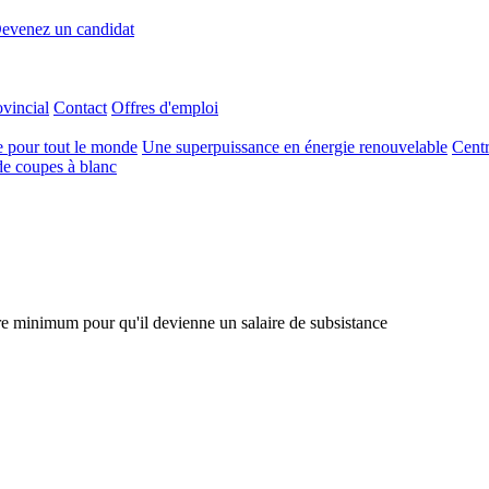
evenez un candidat
ovincial
Contact
Offres d'emploi
e pour tout le monde
Une superpuissance en énergie renouvelable
Centr
e coupes à blanc
e minimum pour qu'il devienne un salaire de subsistance