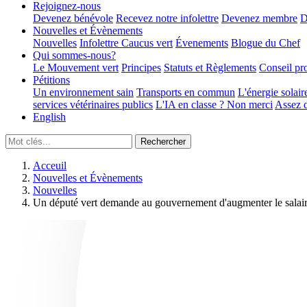
Rejoignez-nous
Devenez bénévole
Recevez notre infolettre
Devenez membre
D
Nouvelles et Évènements
Nouvelles
Infolettre
Caucus vert
Évenements
Blogue du Chef
Qui sommes-nous?
Le Mouvement vert
Principes
Statuts et Règlements
Conseil pr
Pétitions
Un environnement sain
Transports en commun
L'énergie solair
services vétérinaires publics
L'IA en classe ? Non merci
Assez d
English
Acceuil
Nouvelles et Évènements
Nouvelles
Un député vert demande au gouvernement d'augmenter le salair