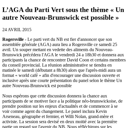
L’AGA du Parti Vert sous the thème « Un
autre Nouveau-Brunswick est possible »
24 AVRIL 2015
Rogersville
- Le parti vert du NB est fier d'annoncer que son
assemblée générale (AGA) aura lieu a Rogersville ce samedi 25
avril. Un souper mettant en vedette des aliments du Nouveau-
Brunswick précédera l'AGA le vendredi 24 a 18h30 et donnera aux
participants la chance de rencontrer David Coon et certains membres
du conseil provincial. La réunion administrative se tiendra en
matinée le samedi (débutant a 8h30) alors que l'après-midi aura un
format « world café » afin d'encourager une discussion ouverte et
inclusive après une courte présentation du panel selon le thème Un
autre Nouveau-Brunswick est possible
Nous espérons que cette discussion donnera la chance aux
participants de se motiver face a la politique néo-brunswickoise, de
prendre position sur les enjeux d'actualités et de commencer à se
voir comme agent du changement. Le panel inclura Kevin
Arseneau, géographe et fermier, et Willi Nolan, grand-mère et
activiste. La session sera devisé en deux moitié avec la première
partie un regard sur l'avenir du NB. Nous réfléchirons sur les