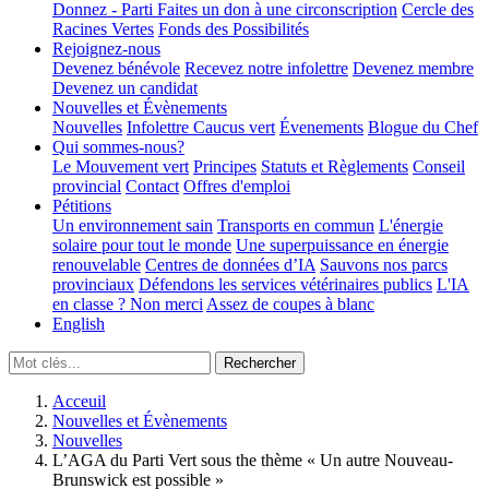
Donnez - Parti
Faites un don à une circonscription
Cercle des
Racines Vertes
Fonds des Possibilités
Rejoignez-nous
Devenez bénévole
Recevez notre infolettre
Devenez membre
Devenez un candidat
Nouvelles et Évènements
Nouvelles
Infolettre
Caucus vert
Évenements
Blogue du Chef
Qui sommes-nous?
Le Mouvement vert
Principes
Statuts et Règlements
Conseil
provincial
Contact
Offres d'emploi
Pétitions
Un environnement sain
Transports en commun
L'énergie
solaire pour tout le monde
Une superpuissance en énergie
renouvelable
Centres de données d’IA
Sauvons nos parcs
provinciaux
Défendons les services vétérinaires publics
L'IA
en classe ? Non merci
Assez de coupes à blanc
English
Acceuil
Nouvelles et Évènements
Nouvelles
L’AGA du Parti Vert sous the thème « Un autre Nouveau-
Brunswick est possible »