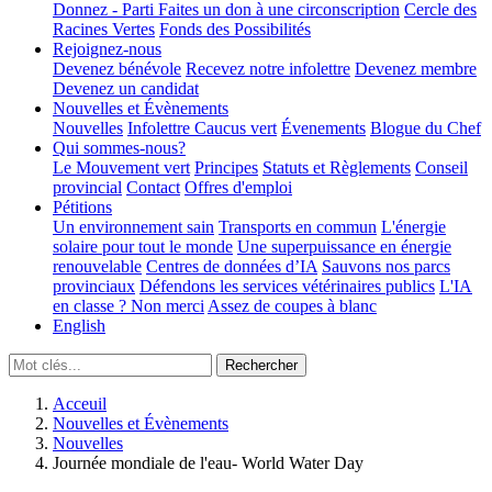
Donnez - Parti
Faites un don à une circonscription
Cercle des
Racines Vertes
Fonds des Possibilités
Rejoignez-nous
Devenez bénévole
Recevez notre infolettre
Devenez membre
Devenez un candidat
Nouvelles et Évènements
Nouvelles
Infolettre
Caucus vert
Évenements
Blogue du Chef
Qui sommes-nous?
Le Mouvement vert
Principes
Statuts et Règlements
Conseil
provincial
Contact
Offres d'emploi
Pétitions
Un environnement sain
Transports en commun
L'énergie
solaire pour tout le monde
Une superpuissance en énergie
renouvelable
Centres de données d’IA
Sauvons nos parcs
provinciaux
Défendons les services vétérinaires publics
L'IA
en classe ? Non merci
Assez de coupes à blanc
English
Acceuil
Nouvelles et Évènements
Nouvelles
Journée mondiale de l'eau- World Water Day