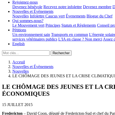
Rejoignez-nous
Devenez bénévole
Recevez notre infolettre
Devenez membre
D
Nouvelles et Évènements
Nouvelles
Infolettre
Caucus vert
Évenements
Blogue du Chef
Qui sommes-nous?
Le Mouvement vert
Principes
Statuts et Règlements
Conseil pr
Pétitions
Un environnement sain
Transports en commun
L'énergie solair
services vétérinaires publics
L'IA en classe ? Non merci
Assez d
English
Acceuil
Nouvelles et Évènements
Nouvelles
LE CHÔMAGE DES JEUNES ET LA CRISE CLIMATIQ
LE CHÔMAGE DES JEUNES ET LA CR
ÉCONOMIQUES
15 JUILLET 2015
Fredericton
– David Coon, député de Fredericton-Sud et chef du Part