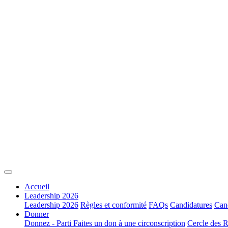
Accueil
Leadership 2026
Leadership 2026
Règles et conformité
FAQs
Candidatures
Cand
Donner
Donnez - Parti
Faites un don à une circonscription
Cercle des R