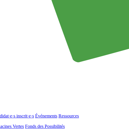
idat·e·s inscrit·e·s
Événements
Ressources
acines Vertes
Fonds des Possibilités