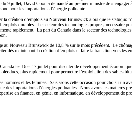
atée du 9 juillet, David Coon a demandé au premier ministre de s’engage
rbone pour les importations d’énergie polluante.
ter la création d’emplois au Nouveau-Brunswick alors que le statuquo n’
 d’emplois durables. Le secteur des technologies propres, nécessaire pour
augmente rapidement. La part du Canada dans le secteur des technologies
oon.
age au Nouveau-Brunswick de 10,8 % sur le mois précédent. Le chômage 
ter dès maintenant la création d’emplois et faire la transition vers les
u Canada les 16 et 17 juillet pour discuter de développement économique
es oléoducs, plus rapidement pour permettre l’exploitation des sables bit
 hommes et les femmes. Saisissons cette occasion pour choisir un avenir
one des importations d’énergies polluantes. Nous avons les matières prem
pertise en finance, en génie, en informatique, en développement de proj