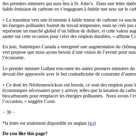
des premiers ministres qui aura lieu à St. John’s. Dans une lettre d
faible émission de carbone en s’engageant à établir une taxe sur le ca
« La transition vers une économie à faible teneur de carbone va susci
les énergies polluantes fournit du travail temporaire, mais ne crée pas
représente un marché global d’un billion de dollars, et cette valeur 
sauter sur cette occasion pour créer des emplois durables, » affirme C
En juin, Statistiques Canada a enregistré une augmentation du chôm
vert propose que nous ayons besoin d’une vision de l’avenir pour susci
l’économie.
Le premier ministre Gallant rencontre les autres premiers ministres d
devrait être approuvée avec le but contradictoire de construire d’autr
« Ce dont les Néobrunswickois ont besoin, ce sont des emplois pour les
économiques nécessaires pour y arriver, telles que la taxation du carb
biocarburants pour remplacer les énergies polluantes. Nous avons l’ex
l’occasion, » suggère Coon.
− 30 −
*la lettre est seulement disponible en anglais (
ici
)
Do you like this page?