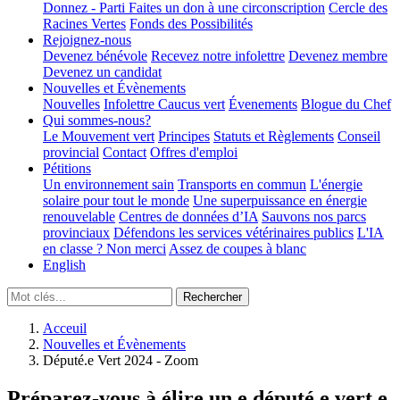
Donnez - Parti
Faites un don à une circonscription
Cercle des
Racines Vertes
Fonds des Possibilités
Rejoignez-nous
Devenez bénévole
Recevez notre infolettre
Devenez membre
Devenez un candidat
Nouvelles et Évènements
Nouvelles
Infolettre
Caucus vert
Évenements
Blogue du Chef
Qui sommes-nous?
Le Mouvement vert
Principes
Statuts et Règlements
Conseil
provincial
Contact
Offres d'emploi
Pétitions
Un environnement sain
Transports en commun
L'énergie
solaire pour tout le monde
Une superpuissance en énergie
renouvelable
Centres de données d’IA
Sauvons nos parcs
provinciaux
Défendons les services vétérinaires publics
L'IA
en classe ? Non merci
Assez de coupes à blanc
English
Acceuil
Nouvelles et Évènements
Député.e Vert 2024 - Zoom
Préparez-vous à élire un.e député.e vert.e