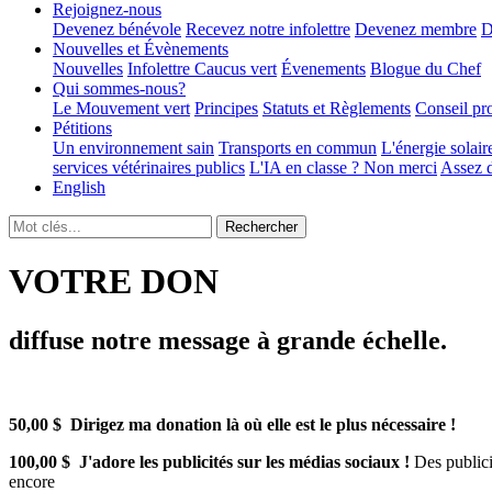
Rejoignez-nous
Devenez bénévole
Recevez notre infolettre
Devenez membre
D
Nouvelles et Évènements
Nouvelles
Infolettre
Caucus vert
Évenements
Blogue du Chef
Qui sommes-nous?
Le Mouvement vert
Principes
Statuts et Règlements
Conseil pr
Pétitions
Un environnement sain
Transports en commun
L'énergie solair
services vétérinaires publics
L'IA en classe ? Non merci
Assez d
English
VOTRE DON
diffuse notre message à grande échelle.
50,00 $ Dirigez ma donation là où elle est le plus nécessaire !
100,00 $ J'adore les publicités sur les médias sociaux !
Des publici
encore