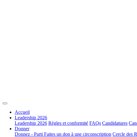
Accueil
Leadership 2026
Leadership 2026
Règles et conformité
FAQs
Candidatures
Cand
Donner
Donnez - Parti
Faites un don à une circonscription
Cercle des R