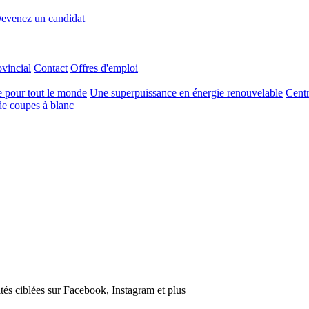
evenez un candidat
ovincial
Contact
Offres d'emploi
e pour tout le monde
Une superpuissance en énergie renouvelable
Centr
e coupes à blanc
tés ciblées sur Facebook, Instagram et plus