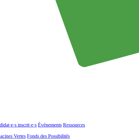
idat·e·s inscrit·e·s
Événements
Ressources
acines Vertes
Fonds des Possibilités