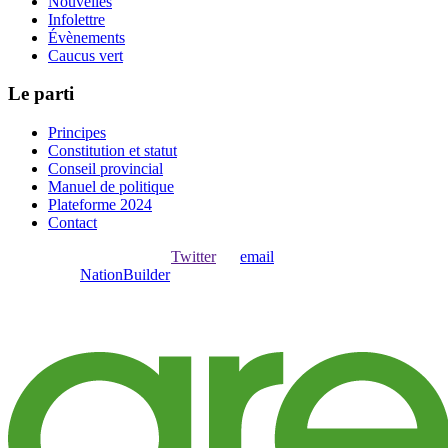
Nouvelles
Infolettre
Évènements
Caucus vert
Le parti
Principes
Constitution et statut
Conseil provincial
Manuel de politique
Plateforme 2024
Contact
Ouvrir une session avec
,
Twitter
ou
email
.
Créer avec
NationBuilder