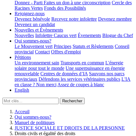
Donnez - Parti
Faites un don à une circonscription
Cercle des
Racines Vertes
Fonds des Possibilités
Rejoignez-nous
Devenez bénévole
Recevez notre infolettre
Devenez membre
Devenez un candidat
Nouvelles et Évènements
Nouvelles
Infolettre
Caucus vert
Évenements
Blogue du Chef
Qui sommes-nous?
Le Mouvement vert
Principes
Statuts et Règlements
Conseil
provincial
Contact
Offres d'emploi
Pétitions
Un environnement sain
Transports en commun
L'énergie
solaire pour tout le monde
Une superpuissance en énergie
renouvelable
Centres de données d’IA
Sauvons nos parcs
provinciaux
Défendons les services vétérinaires publics
L'IA
en classe ? Non merci
Assez de coupes à blanc
English
Acceuil
Qui sommes-nous?
Manuel de politiques
JUSTICE SOCIALE ET DROITS DE LA PERSONNE
Droits civils et égalité des droits