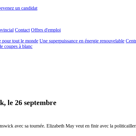
evenez un candidat
ovincial
Contact
Offres d'emploi
e pour tout le monde
Une superpuissance en énergie renouvelable
Centr
e coupes à blanc
, le 26 septembre
wick avec sa tournée. Elizabeth May veut en finir avec la politicailler