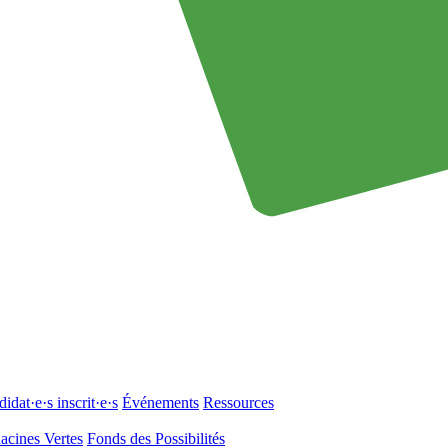
idat·e·s inscrit·e·s
Événements
Ressources
acines Vertes
Fonds des Possibilités