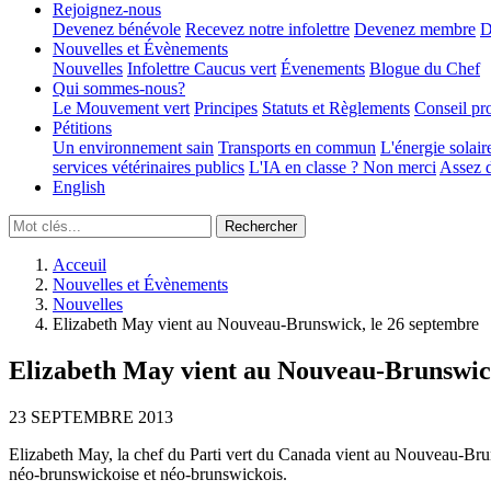
Rejoignez-nous
Devenez bénévole
Recevez notre infolettre
Devenez membre
D
Nouvelles et Évènements
Nouvelles
Infolettre
Caucus vert
Évenements
Blogue du Chef
Qui sommes-nous?
Le Mouvement vert
Principes
Statuts et Règlements
Conseil pr
Pétitions
Un environnement sain
Transports en commun
L'énergie solair
services vétérinaires publics
L'IA en classe ? Non merci
Assez d
English
Acceuil
Nouvelles et Évènements
Nouvelles
Elizabeth May vient au Nouveau-Brunswick, le 26 septembre
Elizabeth May vient au Nouveau-Brunswick
23 SEPTEMBRE 2013
Elizabeth May, la chef du Parti vert du Canada vient au Nouveau-Bruns
néo-brunswickoise et néo-brunswickois.