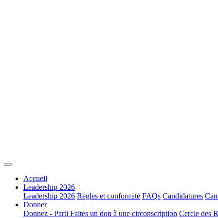
Accueil
Leadership 2026
Leadership 2026
Règles et conformité
FAQs
Candidatures
Cand
Donner
Donnez - Parti
Faites un don à une circonscription
Cercle des R