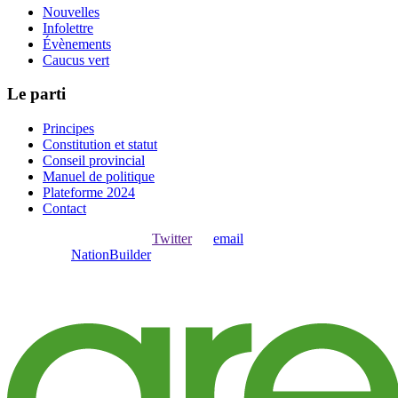
Nouvelles
Infolettre
Évènements
Caucus vert
Le parti
Principes
Constitution et statut
Conseil provincial
Manuel de politique
Plateforme 2024
Contact
Ouvrir une session avec
,
Twitter
ou
email
.
Créer avec
NationBuilder