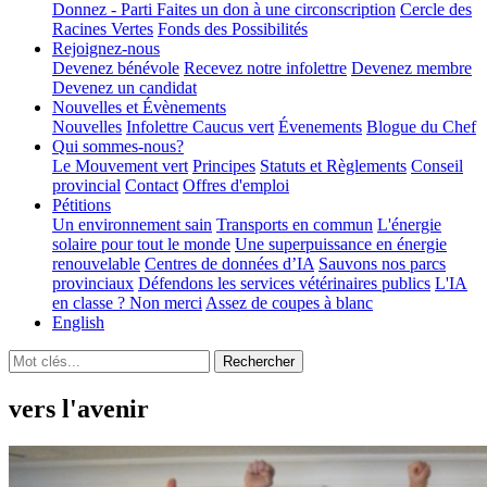
Donnez - Parti
Faites un don à une circonscription
Cercle des
Racines Vertes
Fonds des Possibilités
Rejoignez-nous
Devenez bénévole
Recevez notre infolettre
Devenez membre
Devenez un candidat
Nouvelles et Évènements
Nouvelles
Infolettre
Caucus vert
Évenements
Blogue du Chef
Qui sommes-nous?
Le Mouvement vert
Principes
Statuts et Règlements
Conseil
provincial
Contact
Offres d'emploi
Pétitions
Un environnement sain
Transports en commun
L'énergie
solaire pour tout le monde
Une superpuissance en énergie
renouvelable
Centres de données d’IA
Sauvons nos parcs
provinciaux
Défendons les services vétérinaires publics
L'IA
en classe ? Non merci
Assez de coupes à blanc
English
vers l'avenir