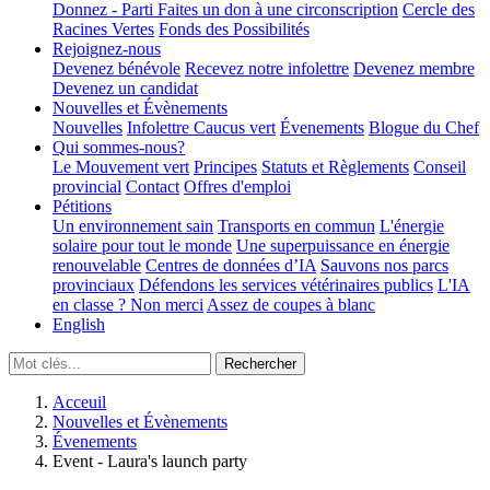
Donnez - Parti
Faites un don à une circonscription
Cercle des
Racines Vertes
Fonds des Possibilités
Rejoignez-nous
Devenez bénévole
Recevez notre infolettre
Devenez membre
Devenez un candidat
Nouvelles et Évènements
Nouvelles
Infolettre
Caucus vert
Évenements
Blogue du Chef
Qui sommes-nous?
Le Mouvement vert
Principes
Statuts et Règlements
Conseil
provincial
Contact
Offres d'emploi
Pétitions
Un environnement sain
Transports en commun
L'énergie
solaire pour tout le monde
Une superpuissance en énergie
renouvelable
Centres de données d’IA
Sauvons nos parcs
provinciaux
Défendons les services vétérinaires publics
L'IA
en classe ? Non merci
Assez de coupes à blanc
English
Acceuil
Nouvelles et Évènements
Évenements
Event - Laura's launch party