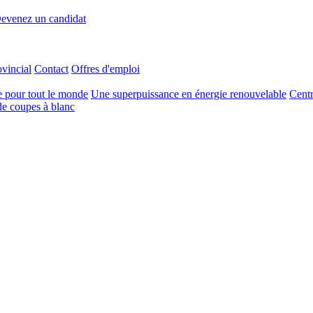
evenez un candidat
ovincial
Contact
Offres d'emploi
e pour tout le monde
Une superpuissance en énergie renouvelable
Centr
e coupes à blanc