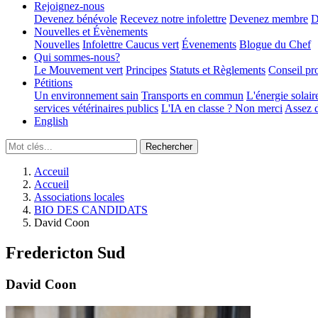
Rejoignez-nous
Devenez bénévole
Recevez notre infolettre
Devenez membre
D
Nouvelles et Évènements
Nouvelles
Infolettre
Caucus vert
Évenements
Blogue du Chef
Qui sommes-nous?
Le Mouvement vert
Principes
Statuts et Règlements
Conseil pr
Pétitions
Un environnement sain
Transports en commun
L'énergie solair
services vétérinaires publics
L'IA en classe ? Non merci
Assez d
English
Acceuil
Accueil
Associations locales
BIO DES CANDIDATS
David Coon
Fredericton Sud
David Coon