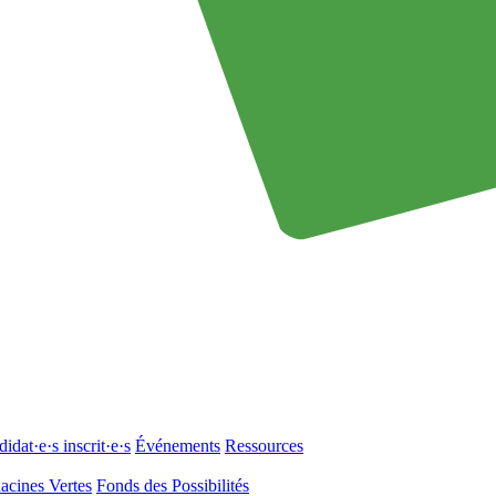
idat·e·s inscrit·e·s
Événements
Ressources
acines Vertes
Fonds des Possibilités