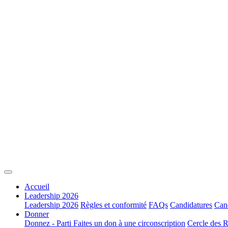
Accueil
Leadership 2026
Leadership 2026
Règles et conformité
FAQs
Candidatures
Cand
Donner
Donnez - Parti
Faites un don à une circonscription
Cercle des R