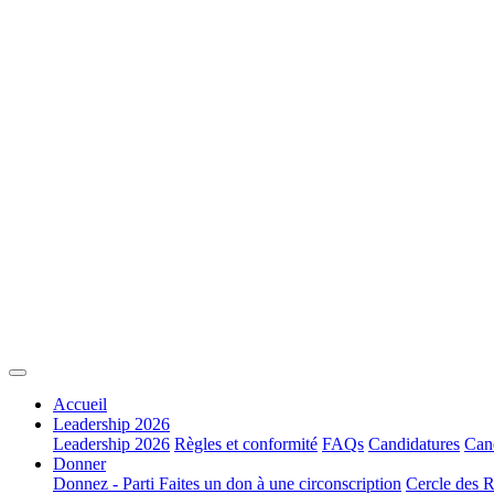
Accueil
Leadership 2026
Leadership 2026
Règles et conformité
FAQs
Candidatures
Cand
Donner
Donnez - Parti
Faites un don à une circonscription
Cercle des R