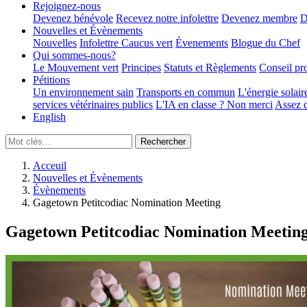
Rejoignez-nous
Devenez bénévole
Recevez notre infolettre
Devenez membre
D
Nouvelles et Évènements
Nouvelles
Infolettre
Caucus vert
Évenements
Blogue du Chef
Qui sommes-nous?
Le Mouvement vert
Principes
Statuts et Règlements
Conseil pr
Pétitions
Un environnement sain
Transports en commun
L'énergie solair
services vétérinaires publics
L'IA en classe ? Non merci
Assez d
English
Acceuil
Nouvelles et Évènements
Évènements
Gagetown Petitcodiac Nomination Meeting
Gagetown Petitcodiac Nomination Meetin