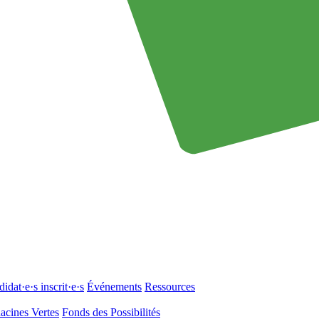
idat·e·s inscrit·e·s
Événements
Ressources
acines Vertes
Fonds des Possibilités