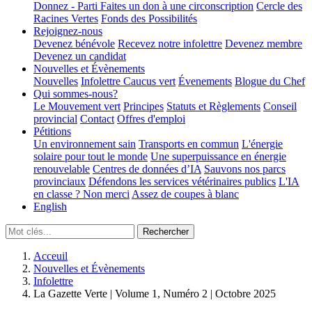
Donnez - Parti
Faites un don à une circonscription
Cercle des
Racines Vertes
Fonds des Possibilités
Rejoignez-nous
Devenez bénévole
Recevez notre infolettre
Devenez membre
Devenez un candidat
Nouvelles et Évènements
Nouvelles
Infolettre
Caucus vert
Évenements
Blogue du Chef
Qui sommes-nous?
Le Mouvement vert
Principes
Statuts et Règlements
Conseil
provincial
Contact
Offres d'emploi
Pétitions
Un environnement sain
Transports en commun
L'énergie
solaire pour tout le monde
Une superpuissance en énergie
renouvelable
Centres de données d’IA
Sauvons nos parcs
provinciaux
Défendons les services vétérinaires publics
L'IA
en classe ? Non merci
Assez de coupes à blanc
English
Acceuil
Nouvelles et Évènements
Infolettre
La Gazette Verte | Volume 1, Numéro 2 | Octobre 2025