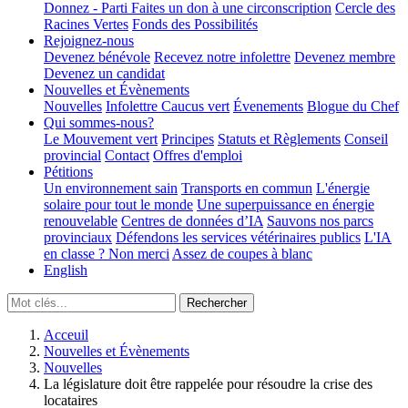
Donnez - Parti
Faites un don à une circonscription
Cercle des
Racines Vertes
Fonds des Possibilités
Rejoignez-nous
Devenez bénévole
Recevez notre infolettre
Devenez membre
Devenez un candidat
Nouvelles et Évènements
Nouvelles
Infolettre
Caucus vert
Évenements
Blogue du Chef
Qui sommes-nous?
Le Mouvement vert
Principes
Statuts et Règlements
Conseil
provincial
Contact
Offres d'emploi
Pétitions
Un environnement sain
Transports en commun
L'énergie
solaire pour tout le monde
Une superpuissance en énergie
renouvelable
Centres de données d’IA
Sauvons nos parcs
provinciaux
Défendons les services vétérinaires publics
L'IA
en classe ? Non merci
Assez de coupes à blanc
English
Acceuil
Nouvelles et Évènements
Nouvelles
La législature doit être rappelée pour résoudre la crise des
locataires