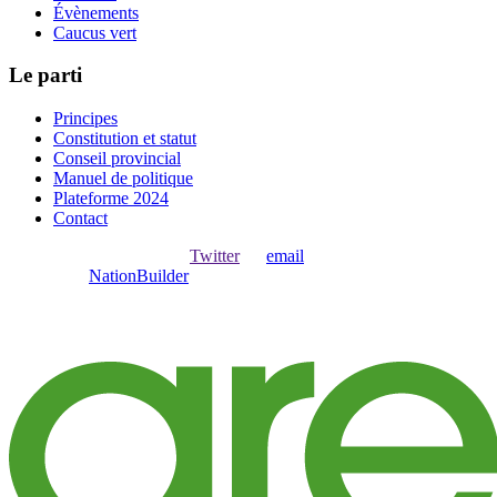
Évènements
Caucus vert
Le parti
Principes
Constitution et statut
Conseil provincial
Manuel de politique
Plateforme 2024
Contact
Ouvrir une session avec
,
Twitter
ou
email
.
Créer avec
NationBuilder