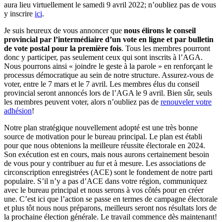
aura lieu virtuellement le samedi 9 avril 2022; n’oubliez pas de vous
y inscrire
ici
.
Je suis heureux de vous annoncer que
nous élirons le conseil
provincial par l’intermédiaire d’un vote en ligne et par bulletin
de vote postal pour la première fois
. Tous les membres pourront
donc y participer, pas seulement ceux qui sont inscrits à l’AGA.
Nous pourrons ainsi « joindre le geste à la parole » en renforçant le
processus démocratique au sein de notre structure. Assurez-vous de
voter, entre le 7 mars et le 7 avril. Les membres élus du conseil
provincial seront annoncés lors de l’AGA le 9 avril. Bien sûr, seuls
les membres peuvent voter, alors n’oubliez pas de
renouveler votre
adhésion
!
Notre plan stratégique nouvellement adopté est une très bonne
source de motivation pour le bureau principal. Le plan est établi
pour que nous obtenions la meilleure réussite électorale en 2024.
Son exécution est en cours, mais nous aurons certainement besoin
de vous pour y contribuer au fur et à mesure. Les associations de
circonscription enregistrées (ACE) sont le fondement de notre parti
populaire. S’il n’y a pas d’ACE dans votre région, communiquez
avec le bureau principal et nous serons à vos côtés pour en créer
une. C’est ici que l’action se passe en termes de campagne électorale
et plus tôt nous nous préparons, meilleurs seront nos résultats lors de
la prochaine élection générale. Le travail commence dès maintenant!