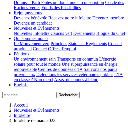
Donnez - Parti
Faites un don à une circonscription
Cercle des
Racines Vertes
Fonds des Possibilités
Rejoignez-nous
Devenez bénévole
Recevez notre infolettre
Devenez membre
Devenez un candidat
Nouvelles et Évènements
Nouvelles
Infolettre
Caucus vert
Évenements
Blogue du Chef
Qui sommes-nous?
Le Mouvement vert
Principes
Statuts et Règlements
Conseil
provincial
Contact
Offres d'emploi
Pétitions
Un environnement sain
Transports en commun
L'énergie
solaire pour tout le monde
Une superpuissance en énergie
renouvelable
Centres de données d’IA
Sauvons nos parcs
provinciaux
Défendons les services vétérinaires publics
L'IA
en classe ? Non merci
Assez de coupes à blanc
English
Acceuil
Nouvelles et Évènements
Infolettre
Infolettre de mars 2022