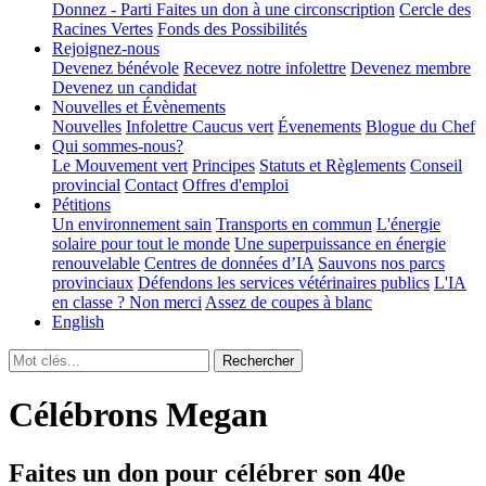
Donnez - Parti
Faites un don à une circonscription
Cercle des
Racines Vertes
Fonds des Possibilités
Rejoignez-nous
Devenez bénévole
Recevez notre infolettre
Devenez membre
Devenez un candidat
Nouvelles et Évènements
Nouvelles
Infolettre
Caucus vert
Évenements
Blogue du Chef
Qui sommes-nous?
Le Mouvement vert
Principes
Statuts et Règlements
Conseil
provincial
Contact
Offres d'emploi
Pétitions
Un environnement sain
Transports en commun
L'énergie
solaire pour tout le monde
Une superpuissance en énergie
renouvelable
Centres de données d’IA
Sauvons nos parcs
provinciaux
Défendons les services vétérinaires publics
L'IA
en classe ? Non merci
Assez de coupes à blanc
English
Célébrons Megan
Faites un don pour célébrer son 40e