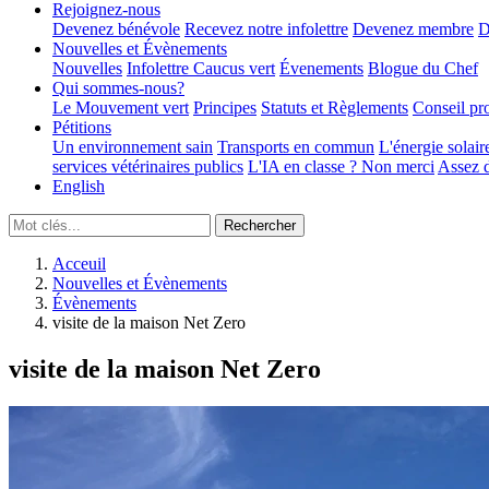
Rejoignez-nous
Devenez bénévole
Recevez notre infolettre
Devenez membre
D
Nouvelles et Évènements
Nouvelles
Infolettre
Caucus vert
Évenements
Blogue du Chef
Qui sommes-nous?
Le Mouvement vert
Principes
Statuts et Règlements
Conseil pr
Pétitions
Un environnement sain
Transports en commun
L'énergie solair
services vétérinaires publics
L'IA en classe ? Non merci
Assez d
English
Acceuil
Nouvelles et Évènements
Évènements
visite de la maison Net Zero
visite de la maison Net Zero