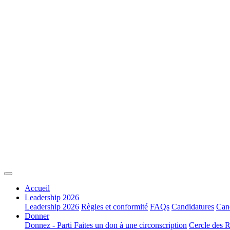
Accueil
Leadership 2026
Leadership 2026
Règles et conformité
FAQs
Candidatures
Cand
Donner
Donnez - Parti
Faites un don à une circonscription
Cercle des R