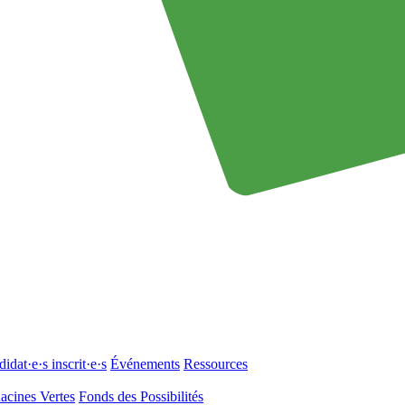
idat·e·s inscrit·e·s
Événements
Ressources
acines Vertes
Fonds des Possibilités