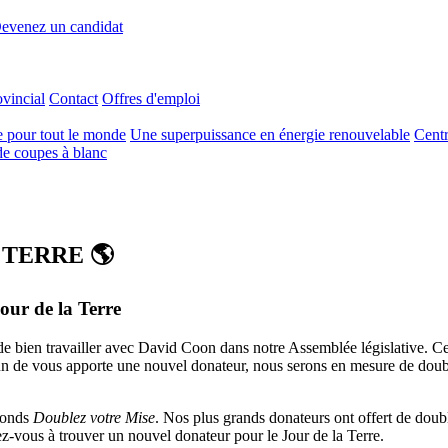
evenez un candidat
ovincial
Contact
Offres d'emploi
e pour tout le monde
Une superpuissance en énergie renouvelable
Centr
e coupes à blanc
TERRE 🌎
our de la Terre
e bien travailler avec David Coon dans notre Assemblée législative. Cet
acun de vous apporte une nouvel donateur, nous serons en mesure de doubl
fonds
Doublez votre Mise
. Nos plus grands donateurs ont offert de doub
ez-vous à trouver un nouvel donateur pour le Jour de la Terre.