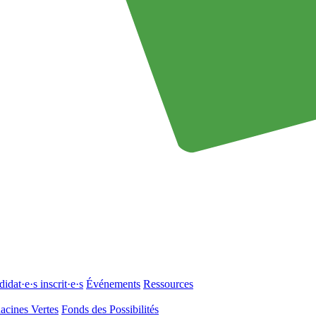
idat·e·s inscrit·e·s
Événements
Ressources
acines Vertes
Fonds des Possibilités