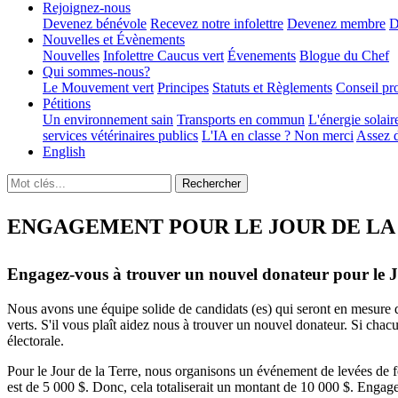
Rejoignez-nous
Devenez bénévole
Recevez notre infolettre
Devenez membre
D
Nouvelles et Évènements
Nouvelles
Infolettre
Caucus vert
Évenements
Blogue du Chef
Qui sommes-nous?
Le Mouvement vert
Principes
Statuts et Règlements
Conseil pr
Pétitions
Un environnement sain
Transports en commun
L'énergie solair
services vétérinaires publics
L'IA en classe ? Non merci
Assez d
English
ENGAGEMENT POUR LE JOUR DE LA 
Engagez-vous à trouver un nouvel donateur pour le J
Nous avons une équipe solide de candidats (es) qui seront en mesure d
verts. S'il vous plaît aidez nous à trouver un nouvel donateur. Si ch
électorale.
Pour le Jour de la Terre, nous organisons un événement de levées de 
est de 5 000 $. Donc, cela totaliserait un montant de 10 000 $. Engag