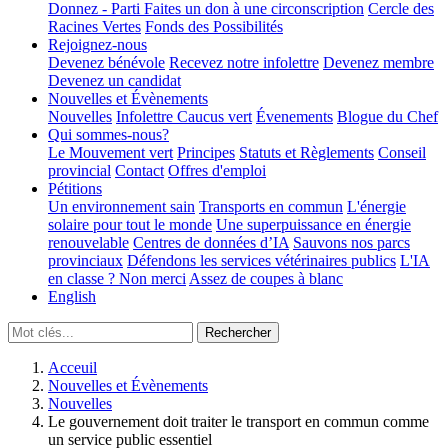
Donnez - Parti
Faites un don à une circonscription
Cercle des
Racines Vertes
Fonds des Possibilités
Rejoignez-nous
Devenez bénévole
Recevez notre infolettre
Devenez membre
Devenez un candidat
Nouvelles et Évènements
Nouvelles
Infolettre
Caucus vert
Évenements
Blogue du Chef
Qui sommes-nous?
Le Mouvement vert
Principes
Statuts et Règlements
Conseil
provincial
Contact
Offres d'emploi
Pétitions
Un environnement sain
Transports en commun
L'énergie
solaire pour tout le monde
Une superpuissance en énergie
renouvelable
Centres de données d’IA
Sauvons nos parcs
provinciaux
Défendons les services vétérinaires publics
L'IA
en classe ? Non merci
Assez de coupes à blanc
English
Acceuil
Nouvelles et Évènements
Nouvelles
Le gouvernement doit traiter le transport en commun comme
un service public essentiel