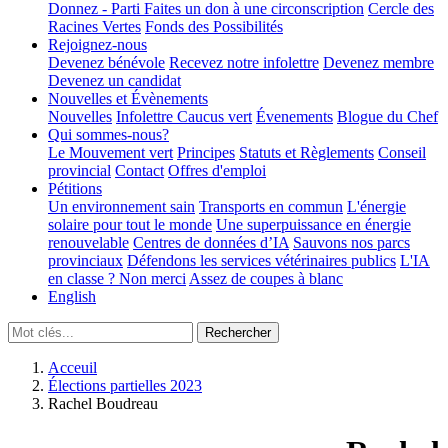
Donnez - Parti
Faites un don à une circonscription
Cercle des
Racines Vertes
Fonds des Possibilités
Rejoignez-nous
Devenez bénévole
Recevez notre infolettre
Devenez membre
Devenez un candidat
Nouvelles et Évènements
Nouvelles
Infolettre
Caucus vert
Évenements
Blogue du Chef
Qui sommes-nous?
Le Mouvement vert
Principes
Statuts et Règlements
Conseil
provincial
Contact
Offres d'emploi
Pétitions
Un environnement sain
Transports en commun
L'énergie
solaire pour tout le monde
Une superpuissance en énergie
renouvelable
Centres de données d’IA
Sauvons nos parcs
provinciaux
Défendons les services vétérinaires publics
L'IA
en classe ? Non merci
Assez de coupes à blanc
English
Acceuil
Élections partielles 2023
Rachel Boudreau