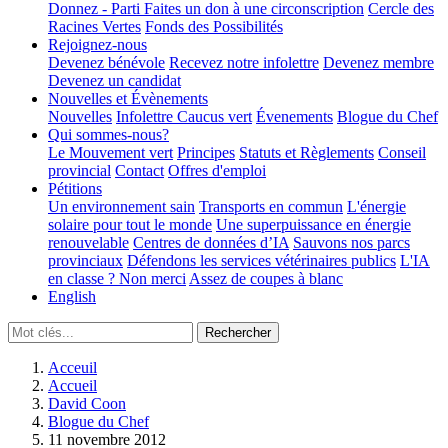
Donnez - Parti
Faites un don à une circonscription
Cercle des
Racines Vertes
Fonds des Possibilités
Rejoignez-nous
Devenez bénévole
Recevez notre infolettre
Devenez membre
Devenez un candidat
Nouvelles et Évènements
Nouvelles
Infolettre
Caucus vert
Évenements
Blogue du Chef
Qui sommes-nous?
Le Mouvement vert
Principes
Statuts et Règlements
Conseil
provincial
Contact
Offres d'emploi
Pétitions
Un environnement sain
Transports en commun
L'énergie
solaire pour tout le monde
Une superpuissance en énergie
renouvelable
Centres de données d’IA
Sauvons nos parcs
provinciaux
Défendons les services vétérinaires publics
L'IA
en classe ? Non merci
Assez de coupes à blanc
English
Acceuil
Accueil
David Coon
Blogue du Chef
11 novembre 2012