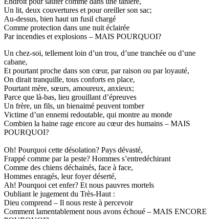
Endroit pour sauter comme dans une tanière,
Un lit, deux couvertures et pour oreiller son sac;
Au-dessus, bien haut un fusil chargé
Comme protection dans une nuit éclairée
Par incendies et explosions – MAIS POURQUOI?
Un chez-soi, tellement loin d’un trou, d’une tranchée ou d’une
cabane,
Et pourtant proche dans son cœur, par raison ou par loyauté,
On dirait tranquille, tous conforts en place,
Pourtant mère, sœurs, amoureux, anxieux;
Parce que là-bas, lieu grouillant d’épreuves
Un frère, un fils, un bienaimé peuvent tomber
Victime d’un ennemi redoutable, qui montre au monde
Combien la haine rage encore au cœur des humains – MAIS
POURQUOI?
Oh! Pourquoi cette désolation? Pays dévasté,
Frappé comme par la peste? Hommes s’entredéchirant
Comme des chiens déchainés, face à face,
Hommes enragés, leur foyer déserté,
Ah! Pourquoi cet enfer? Et nous pauvres mortels
Oubliant le jugement du Très-Haut :
Dieu comprend – Il nous reste à percevoir
Comment lamentablement nous avons échoué – MAIS ENCORE