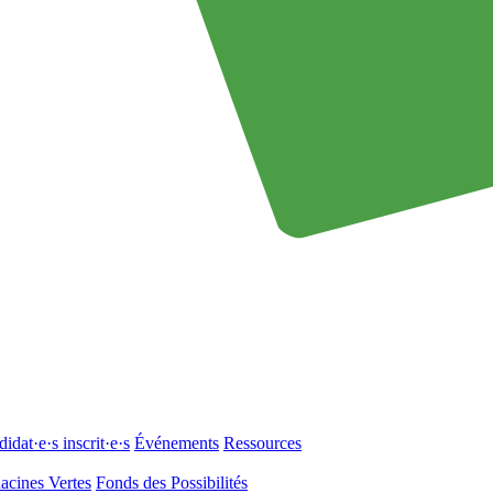
idat·e·s inscrit·e·s
Événements
Ressources
acines Vertes
Fonds des Possibilités