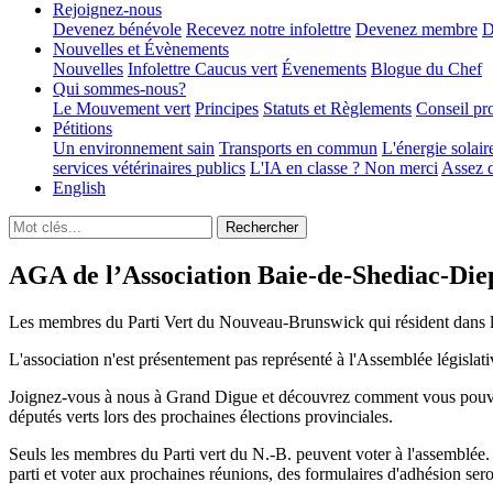
Rejoignez-nous
Devenez bénévole
Recevez notre infolettre
Devenez membre
D
Nouvelles et Évènements
Nouvelles
Infolettre
Caucus vert
Évenements
Blogue du Chef
Qui sommes-nous?
Le Mouvement vert
Principes
Statuts et Règlements
Conseil pr
Pétitions
Un environnement sain
Transports en commun
L'énergie solair
services vétérinaires publics
L'IA en classe ? Non merci
Assez d
English
AGA de l’Association Baie-de-Shediac-Die
Les membres du Parti Vert du Nouveau-Brunswick qui résident dans la 
L'association n'est présentement pas représenté à l'Assemblée législati
Joignez-vous à nous à Grand Digue et découvrez comment vous pouvez 
députés verts lors des prochaines élections provinciales.
Seuls les membres du Parti vert du N.-B. peuvent voter à l'assemblée. C
parti et voter aux prochaines réunions, des formulaires d'adhésion sero