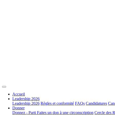
Accueil
Leadership 2026
Leadership 2026
Règles et conformité
FAQs
Candidatures
Cand
Donner
Donnez - Parti
Faites un don à une circonscription
Cercle des R