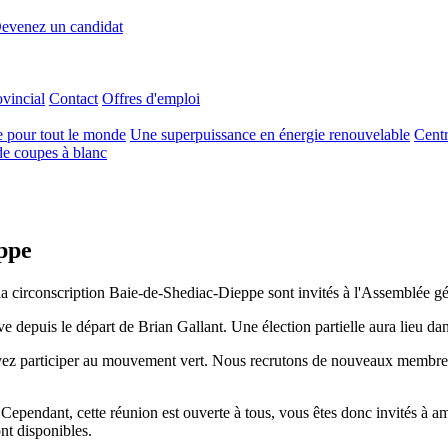
evenez un candidat
ovincial
Contact
Offres d'emploi
e pour tout le monde
Une superpuissance en énergie renouvelable
Centr
e coupes à blanc
ppe
circonscription Baie-de-Shediac-Dieppe sont invités à l'Assemblée géné
ve depuis le départ de Brian Gallant. Une élection partielle aura lieu dan
participer au mouvement vert. Nous recrutons de nouveaux membres pou
ependant, cette réunion est ouverte à tous, vous êtes donc invités à amen
nt disponibles.