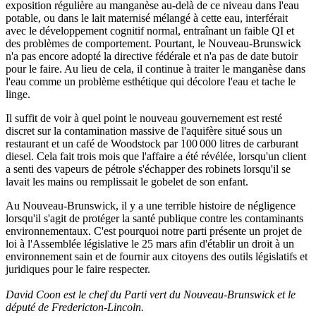
exposition régulière au manganèse au-delà de ce niveau dans l'eau
potable, ou dans le lait maternisé mélangé à cette eau, interférait
avec le développement cognitif normal, entraînant un faible QI et
des problèmes de comportement. Pourtant, le Nouveau-Brunswick
n'a pas encore adopté la directive fédérale et n'a pas de date butoir
pour le faire. Au lieu de cela, il continue à traiter le manganèse dans
l'eau comme un problème esthétique qui décolore l'eau et tache le
linge.
Il suffit de voir à quel point le nouveau gouvernement est resté
discret sur la contamination massive de l'aquifère situé sous un
restaurant et un café de Woodstock par 100 000 litres de carburant
diesel. Cela fait trois mois que l'affaire a été révélée, lorsqu'un client
a senti des vapeurs de pétrole s'échapper des robinets lorsqu'il se
lavait les mains ou remplissait le gobelet de son enfant.
Au Nouveau-Brunswick, il y a une terrible histoire de négligence
lorsqu'il s'agit de protéger la santé publique contre les contaminants
environnementaux. C'est pourquoi notre parti présente un projet de
loi à l'Assemblée législative le 25 mars afin d'établir un droit à un
environnement sain et de fournir aux citoyens des outils législatifs et
juridiques pour le faire respecter.
David Coon est le chef du Parti vert du Nouveau-Brunswick et le
député de Fredericton-Lincoln.