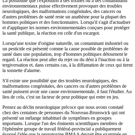
La possibilité que l'exposition à des toxines ou à des contaminants
environnementaux puisse effectivement provoquer des troubles
neurologiques, des malformations congénitales, des cancers ou
d'autres problèmes de santé reste un anathème pour la plupart des
hommes politiques et des fonctionnaires. Lorsqu'il s'agit d'actualiser
et d'appliquer les normes environnementales conçues pour protéger
la santé publique, la réaction est celle d'un escargot.
Lorsqu'une toxine d'origine naturelle, un contaminant industriel ou
un pesticide est présenté comme la cause possible de problèmes de
santé dans une population, trop d'hommes politiques détournent le
regard. La réaction peut aller du rejet ou du déni à l'inaction ou à la
tergiversation et, dans certains cas, à la diffamation de ceux qui tirent
la sonnette d'alarme.
S'il existe une possibilité que des troubles neurologiques, des
malformations congénitales, des cancers ou d'autres problèmes de
santé puissent avoir une cause environnementale, il faut l'étudier. Au
lieu de cela, c'est un facteur de peur politique qui entre en jeu.
Pensez au déclin neurologique précoce que nous avons constaté
chez des centaines de personnes du Nouveau-Brunswick qui ont
présenté un mélange inhabituel de symptômes en groupes
importants. Lorsque l'un des éminents scientifiques membres de
l'éphémère groupe de travail fédéral-provincial a publiquement
évoqué l'idée que la neurotoxine BMAA devrait être examinée en