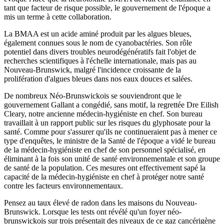
tant que facteur de risque possible, le gouvernement de l'époque a
mis un terme à cette collaboration.
La BMAA est un acide aminé produit par les algues bleues,
également connues sous le nom de cyanobactéries. Son rôle
potentiel dans divers troubles neurodégénératifs fait l'objet de
recherches scientifiques à l'échelle internationale, mais pas au
Nouveau-Brunswick, malgré l'incidence croissante de la
prolifération d'algues bleues dans nos eaux douces et salées.
De nombreux Néo-Brunswickois se souviendront que le
gouvernement Gallant a congédié, sans motif, la regrettée Dre Eilish
Cleary, notre ancienne médecin-hygiéniste en chef. Son bureau
travaillait à un rapport public sur les risques du glyphosate pour la
santé. Comme pour s'assurer qu'ils ne continueraient pas à mener ce
type d'enquêtes, le ministre de la Santé de l'époque a vidé le bureau
de la médecin-hygiéniste en chef de son personnel spécialisé, en
éliminant à la fois son unité de santé environnementale et son groupe
de santé de la population. Ces mesures ont effectivement sapé la
capacité de la médecin-hygiéniste en chef à protéger notre santé
contre les facteurs environnementaux.
Pensez au taux élevé de radon dans les maisons du Nouveau-
Brunswick. Lorsque les tests ont révélé qu'un foyer néo-
brunswickois sur trois présentait des niveaux de ce gaz cancérigène