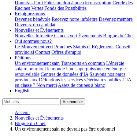
Donnez - Parti
Faites un don à une circonscription
Cercle des
Racines Vertes
Fonds des Possibilités
Rejoignez-nous
Devenez bénévole
Recevez notre infolettre
Devenez membre
Devenez un candidat
Nouvelles et Évènements
Nouvelles
Infolettre
Caucus vert
Évenements
Blogue du Chef
Qui sommes-nous?
Le Mouvement vert
Principes
Statuts et Règlements
Conseil
provincial
Contact
Offres d'emploi
Pétitions
Un environnement sain
Transports en commun
L'énergie
solaire pour tout le monde
Une superpuissance en énergie
renouvelable
Centres de données d’IA
Sauvons nos parcs
provinciaux
Défendons les services vétérinaires publics
L'IA
en classe ? Non merci
Assez de coupes à blanc
English
Acceuil
Nouvelles et Évènements
Blogue du Chef
Un environnement sain ne devrait pas être optionnel