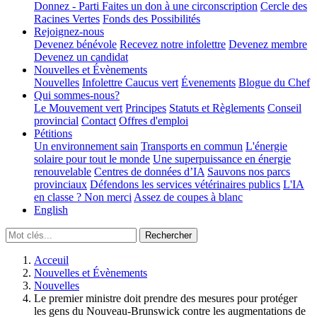
Donnez - Parti
Faites un don à une circonscription
Cercle des
Racines Vertes
Fonds des Possibilités
Rejoignez-nous
Devenez bénévole
Recevez notre infolettre
Devenez membre
Devenez un candidat
Nouvelles et Évènements
Nouvelles
Infolettre
Caucus vert
Évenements
Blogue du Chef
Qui sommes-nous?
Le Mouvement vert
Principes
Statuts et Règlements
Conseil
provincial
Contact
Offres d'emploi
Pétitions
Un environnement sain
Transports en commun
L'énergie
solaire pour tout le monde
Une superpuissance en énergie
renouvelable
Centres de données d’IA
Sauvons nos parcs
provinciaux
Défendons les services vétérinaires publics
L'IA
en classe ? Non merci
Assez de coupes à blanc
English
Acceuil
Nouvelles et Évènements
Nouvelles
Le premier ministre doit prendre des mesures pour protéger
les gens du Nouveau-Brunswick contre les augmentations de