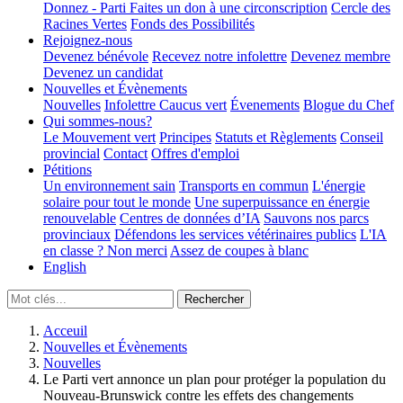
Donnez - Parti
Faites un don à une circonscription
Cercle des
Racines Vertes
Fonds des Possibilités
Rejoignez-nous
Devenez bénévole
Recevez notre infolettre
Devenez membre
Devenez un candidat
Nouvelles et Évènements
Nouvelles
Infolettre
Caucus vert
Évenements
Blogue du Chef
Qui sommes-nous?
Le Mouvement vert
Principes
Statuts et Règlements
Conseil
provincial
Contact
Offres d'emploi
Pétitions
Un environnement sain
Transports en commun
L'énergie
solaire pour tout le monde
Une superpuissance en énergie
renouvelable
Centres de données d’IA
Sauvons nos parcs
provinciaux
Défendons les services vétérinaires publics
L'IA
en classe ? Non merci
Assez de coupes à blanc
English
Acceuil
Nouvelles et Évènements
Nouvelles
Le Parti vert annonce un plan pour protéger la population du
Nouveau-Brunswick contre les effets des changements