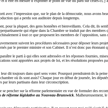
e et d’être en mesure d’exprimer le point de vue du parti sur celles‑ci, 
sorti avec l’impression que, sur le plan de la démocratie, nous avons b
roduction qui a perdu son auditoire depuis longtemps.
t, pour la plupart, des gens honnêtes et bienveillants. Cela dit, ils s
hyperpartisanerie qui règne dans la Chambre se traduit par des membres qui
achinalement à tout ce que proposent les membres de l’opposition, sans
ernement suivent les procédures nécessaires pour déposer leurs projets d
nés par le premier ministre et son Cabinet. Il n’est donc pas étonnant 
paraître le parti à qui elles sont adressées et les réponses fournies, mise
ons sont apportées aux projets de loi, et les résolutions proposées par 
eur dit toujours dans quel sens voter. Pourquoi prendraient-ils la peine d
la chambre où ils sont assis? Chaque jour en début de journée, les députés
s par leurs partisans dans leur circonscription.
 se pencher sur la réforme parlementaire en vue de formuler des recomm
s de réforme législative au Nouveau-Brunswick
. Malheureusement, le 