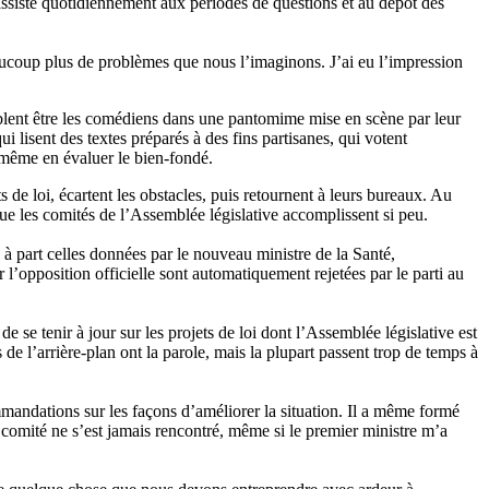
j’assiste quotidiennement aux périodes de questions et au dépôt des
eaucoup plus de problèmes que nous l’imaginons. J’ai eu l’impression
emblent être les comédiens dans une pantomime mise en scène par leur
 lisent des textes préparés à des fins partisanes, qui votent
 même en évaluer le bien‑fondé.
e loi, écartent les obstacles, puis retournent à leurs bureaux. Au
que les comités de l’Assemblée législative accomplissent si peu.
s à part celles données par le nouveau ministre de la Santé,
l’opposition officielle sont automatiquement rejetées par le parti au
e se tenir à jour sur les projets de loi dont l’Assemblée législative est
 de l’arrière‑plan ont la parole, mais la plupart passent trop de temps à
andations sur les façons d’améliorer la situation. Il a même formé
comité ne s’est jamais rencontré, même si le premier ministre m’a