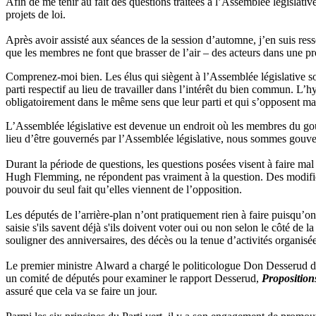
Afin de me tenir au fait des questions traitées à l’Assemblée législativ
projets de loi.
Après avoir assisté aux séances de la session d’automne, j’en suis res
que les membres ne font que brasser de l’air – des acteurs dans une p
Comprenez‑moi bien. Les élus qui siègent à l’Assemblée législative son
parti respectif au lieu de travailler dans l’intérêt du bien commun. L’
obligatoirement dans le même sens que leur parti et qui s’opposent m
L’Assemblée législative est devenue un endroit où les membres du gouv
lieu d’être gouvernés par l’Assemblée législative, nous sommes gouver
Durant la période de questions, les questions posées visent à faire mal 
Hugh Flemming, ne répondent pas vraiment à la question. Des modificati
pouvoir du seul fait qu’elles viennent de l’opposition.
Les députés de l’arrière‑plan n’ont pratiquement rien à faire puisqu’on l
saisie s'ils savent déjà s'ils doivent voter oui ou non selon le côté de 
souligner des anniversaires, des décès ou la tenue d’activités organisée
Le premier ministre Alward a chargé le politicologue Don Desserud de
un comité de députés pour examiner le rapport Desserud,
Proposition
assuré que cela va se faire un jour.