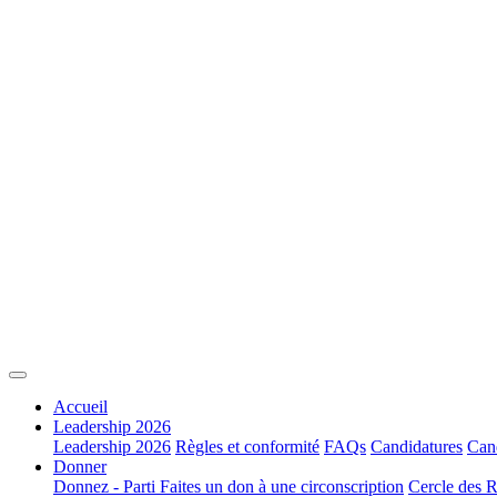
Accueil
Leadership 2026
Leadership 2026
Règles et conformité
FAQs
Candidatures
Cand
Donner
Donnez - Parti
Faites un don à une circonscription
Cercle des R