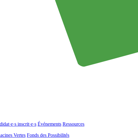
idat·e·s inscrit·e·s
Événements
Ressources
acines Vertes
Fonds des Possibilités