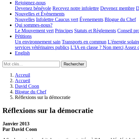
Rejoignez-nous
Devenez bénévole
Recevez notre infolettre
Devenez membre
D
Nouvelles et Évènements
Nouvelles
Infolettre
Caucus vert
Évenements
Blogue du Chef
Qui sommes-nous?
Le Mouvement vert
Principes
Statuts et Règlements
Conseil pr
Pétitions
Un environnement sain
Transports en commun
L'énergie solair
services vétérinaires publics
L'IA en classe ? Non merci
Assez d
English
Acceuil
Accueil
David Coon
Blogue du Chef
Réflexions sur la démocratie
Réflexions sur la démocratie
Janvier 2013
Par David Coon