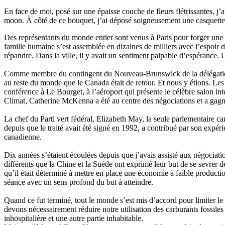
En face de moi, posé sur une épaisse couche de fleurs flétrissantes, j
moon. À côté de ce bouquet, j’ai déposé soigneusement une casquette
Des représentants du monde entier sont venus à Paris pour forger une e
famille humaine s’est assemblée en dizaines de milliers avec l’espoir d’
répandre. Dans la ville, il y avait un sentiment palpable d’espérance.
Comme membre du contingent du Nouveau-Brunswick de la délégation ca
au reste du monde que le Canada était de retour. Et nous y étions. Les
conférence à Le Bourget, à l’aéroport qui présente le célèbre salon in
Climat, Catherine McKenna a été au centre des négociations et a gagné
La chef du Parti vert fédéral, Elizabeth May, la seule parlementaire ca
depuis que le traité avait été signé en 1992, a contribué par son expér
canadienne.
Dix années s’étaient écoulées depuis que j’avais assisté aux négociatio
différents que la Chine et la Suède ont exprimé leur but de se sevrer 
qu’il était déterminé à mettre en place une économie à faible product
séance avec un sens profond du but à atteindre.
Quand ce fut terminé, tout le monde s’est mis d’accord pour limiter l
devons nécessairement réduire notre utilisation des carburants fossi
inhospitalière et une autre partie inhabitable.