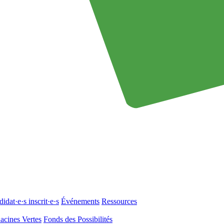
idat·e·s inscrit·e·s
Événements
Ressources
acines Vertes
Fonds des Possibilités