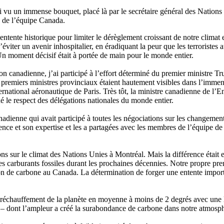
’ai vu un immense bouquet, placé là par le secrétaire général des Nation
 de l’équipe Canada.
ntente historique pour limiter le dérèglement croissant de notre climat 
éviter un avenir inhospitalier, en éradiquant la peur que les terroristes 
 Un moment décisif était à portée de main pour le monde entier.
nadienne, j’ai participé à l’effort déterminé du premier ministre Tr
 premiers ministres provinciaux étaient hautement visibles dans l’immens
ternational aéronautique de Paris. Très tôt, la ministre canadienne de l’
 le respect des délégations nationales du monde entier.
nadienne qui avait participé à toutes les négociations sur les changemen
ience et son expertise et les a partagées avec les membres de l’équipe de
ns sur le climat des Nations Unies à Montréal. Mais la différence était 
des carburants fossiles durant les prochaines décennies. Notre propre pr
ion de carbone au Canada. La détermination de forger une entente importa
e réchauffement de la planète en moyenne à moins de 2 degrés avec une li
les – dont l’ampleur a créé la surabondance de carbone dans notre atmos