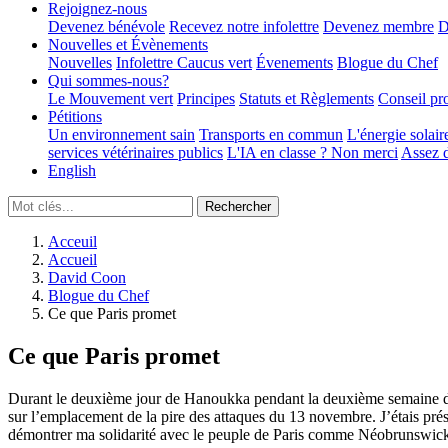
Rejoignez-nous
Devenez bénévole
Recevez notre infolettre
Devenez membre
D
Nouvelles et Évènements
Nouvelles
Infolettre
Caucus vert
Évenements
Blogue du Chef
Qui sommes-nous?
Le Mouvement vert
Principes
Statuts et Règlements
Conseil pr
Pétitions
Un environnement sain
Transports en commun
L'énergie solair
services vétérinaires publics
L'IA en classe ? Non merci
Assez d
English
Acceuil
Accueil
David Coon
Blogue du Chef
Ce que Paris promet
Ce que Paris promet
Durant le deuxième jour de Hanoukka pendant la deuxième semaine de l’
sur l’emplacement de la pire des attaques du 13 novembre. J’étais pré
démontrer ma solidarité avec le peuple de Paris comme Néobrunswic