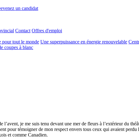
evenez un candidat
ovincial
Contact
Offres d'emploi
e pour tout le monde
Une superpuissance en énergie renouvelable
Centr
e coupes à blanc
avent, je me suis tenu devant une mer de fleurs à l’extérieur du théât
sent pour témoigner de mon respect envers tous ceux qui avaient perdu l
kois et comme Canadien.