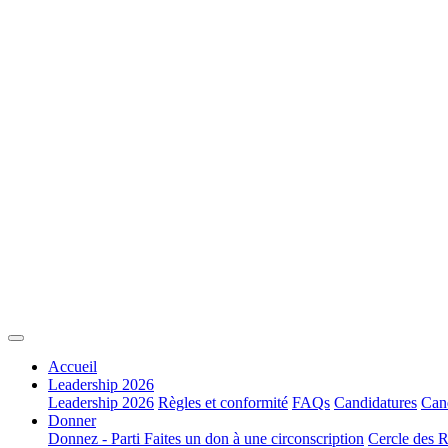
Accueil
Leadership 2026
Leadership 2026
Règles et conformité
FAQs
Candidatures
Cand
Donner
Donnez - Parti
Faites un don à une circonscription
Cercle des R