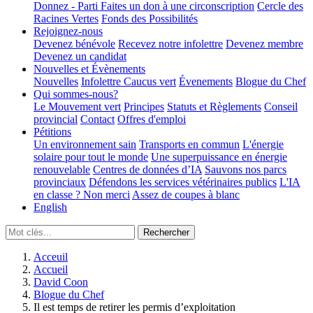
Donnez - Parti
Faites un don à une circonscription
Cercle des
Racines Vertes
Fonds des Possibilités
Rejoignez-nous
Devenez bénévole
Recevez notre infolettre
Devenez membre
Devenez un candidat
Nouvelles et Évènements
Nouvelles
Infolettre
Caucus vert
Évenements
Blogue du Chef
Qui sommes-nous?
Le Mouvement vert
Principes
Statuts et Règlements
Conseil
provincial
Contact
Offres d'emploi
Pétitions
Un environnement sain
Transports en commun
L'énergie
solaire pour tout le monde
Une superpuissance en énergie
renouvelable
Centres de données d’IA
Sauvons nos parcs
provinciaux
Défendons les services vétérinaires publics
L'IA
en classe ? Non merci
Assez de coupes à blanc
English
Acceuil
Accueil
David Coon
Blogue du Chef
Il est temps de retirer les permis d’exploitation